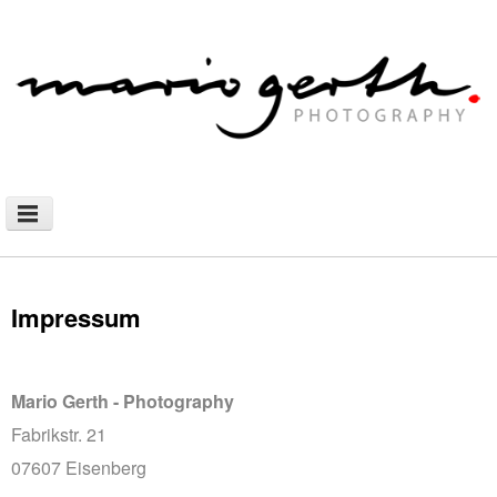
NEWS
PHOTOGRAPHY
Impressum
AFRICAN NOMADS
DOCUMENTARY
Mario Gerth - Photography
SHOP
Fabrikstr. 21
WALLHANGING
07607 Eisenberg