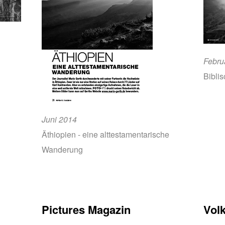
Febru
Bibli
Juni 2014
Äthiopien - eine alttestamentarische
Wanderung
Pictures Magazin
Vol