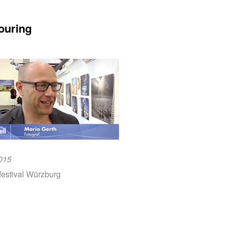
ouring
015
festival Würzburg