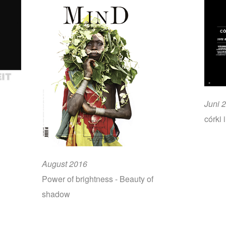
Juni 
córki 
August 2016
Power of brightness - Beauty of
shadow