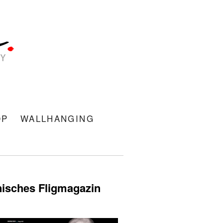
OP
WALLHANGING
nisches Fligmagazin