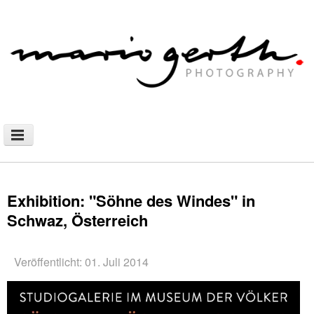
NEWS
PHOTOGRAPHY
Exhibition: "Söhne des Windes" in
Schwaz, Österreich
AFRICAN NOMADS
DOCUMENTARY
Veröffentlicht: 01. Juli 2014
SHOP
WALLHANGING