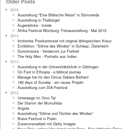
Older Posts
2015
Ausstellung "Eine Biblische Reise" in Sömmerda
Ausstellung in Thalbürgel
Augenblicke - Inside
Afrika Festival Würzburg: Fotoausstellung - Mai 2015
2014
limitiertes Postkartenset mit original äthiopischem Kreuz
Exhibition: "Söhne des Windes" in Schwaz, Österreich
Durststrecke - Verdammt zur Freiheit
The Holy Men - Portraits aus Indien
2013
Ausstellung in der Universitätsklinik in Göttingen
On Foot in Ethiopia - a biblical journey
Manege frei für den Circus Debere Berhan!
180 days of Sunday - ein neues Projekt
Ausstellung zum DIA-Festival
2012
Unterwegs im Omo Tal
Der Stamm der Mumuhilas
Angola
Ausstellung "Söhne und Töchter des Windes"
Brave Festival in Polen
Zusammenarbeit mit Getty Images
Neue Doku online: Von Israel nach Sinai - Eine biblische Reise