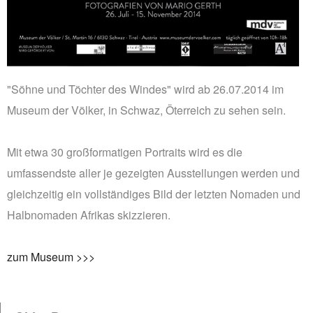
"Söhne und Töchter des Windes" wird ab 26.07.2014 im
Museum der Völker, in Schwaz, Öterreich zu sehen sein.
Mit etwa 30 großformatigen Portraits wird es die
umfassendste aller je gezeigten Ausstellungen werden und
gleichzeitig ein vollständiges Bild der letzten Nomaden und
Halbnomaden Afrikas skizzieren.
zum Museum >>>