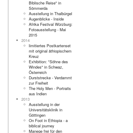
Biblische Reise" in
Sömmerda
Ausstellung in Thalbürgel
Augenblicke - Inside
Afrika Festival Würzburg:
Fotoausstellung - Mai
2015
2014
limitiertes Postkartenset
mit original äthiopischem
Kreuz
Exhibition: "Söhne des
Windes" in Schwaz,
Österreich
Durststrecke - Verdammt
zur Freiheit
The Holy Men - Portraits
aus Indien
2013
Ausstellung in der
Universitätsklinik in
Göttingen
On Foot in Ethiopia - a
biblical journey
Manege frei für den