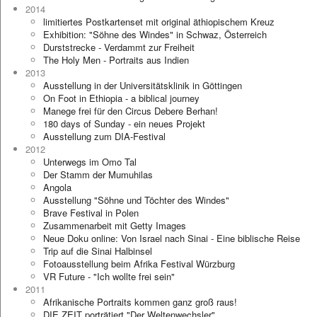
2014
limitiertes Postkartenset mit original äthiopischem Kreuz
Exhibition: "Söhne des Windes" in Schwaz, Österreich
Durststrecke - Verdammt zur Freiheit
The Holy Men - Portraits aus Indien
2013
Ausstellung in der Universitätsklinik in Göttingen
On Foot in Ethiopia - a biblical journey
Manege frei für den Circus Debere Berhan!
180 days of Sunday - ein neues Projekt
Ausstellung zum DIA-Festival
2012
Unterwegs im Omo Tal
Der Stamm der Mumuhilas
Angola
Ausstellung "Söhne und Töchter des Windes"
Brave Festival in Polen
Zusammenarbeit mit Getty Images
Neue Doku online: Von Israel nach Sinai - Eine biblische Reise
Trip auf die Sinai Halbinsel
Fotoausstellung beim Afrika Festival Würzburg
VR Future - "Ich wollte frei sein"
2011
Afrikanische Portraits kommen ganz groß raus!
DIE ZEIT porträtiert "Der Weltenwechsler"