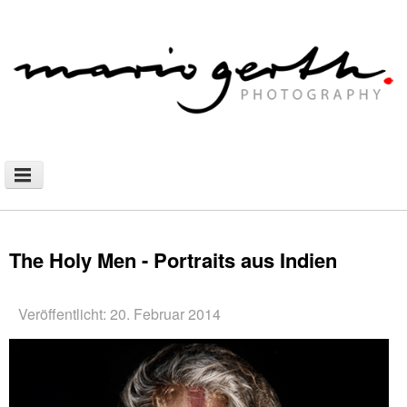
NEWS
PHOTOGRAPHY
The Holy Men - Portraits aus Indien
AFRICAN NOMADS
DOCUMENTARY
Veröffentlicht: 20. Februar 2014
SHOP
WALLHANGING